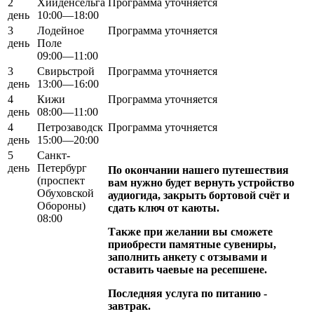
2
Хийденсельга
Программа уточняется
день
10:00—18:00
3
Лодейное
Программа уточняется
день
Поле
09:00—11:00
3
Свирьстрой
Программа уточняется
день
13:00—16:00
4
Кижи
Программа уточняется
день
08:00—11:00
4
Петрозаводск
Программа уточняется
день
15:00—20:00
5
Санкт-
день
Петербург
По окончании нашего путешествия
(проспект
вам нужно будет вернуть устройство
Обуховской
аудиогида, закрыть бортовой счёт и
Обороны)
сдать ключ от каюты.
08:00
Также при желании вы сможете
приобрести памятные сувениры,
заполнить анкету с отзывами и
оставить чаевые на ресепшене.
Последняя услуга по питанию -
завтрак.