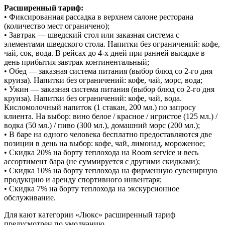
Расширенный тариф:
• Фиксированная рассадка в верхнем салоне ресторана
(количество мест ограничено);
• Завтрак — шведский стол или заказная система с
элементами шведского стола. Напитки без ограничений: кофе,
чай, сок, вода. В рейсах до 4-х дней при ранней высадке в
день прибытия завтрак континентальный;
• Обед — заказная система питания (выбор блюд со 2-го дня
круиза). Напитки без ограничений: кофе, чай, морс, вода;
• Ужин — заказная система питания (выбор блюд со 2-го дня
круиза). Напитки без ограничений: кофе, чай, вода.
Кисломолочный напиток (1 стакан, 200 мл.) по запросу
клиента. На выбор: вино белое / красное / игристое (125 мл.) /
водка (50 мл.) / пиво (300 мл.), домашний морс (200 мл.);
• В баре на одного человека бесплатно предоставляются две
позиции в день на выбор: кофе, чай, лимонад, мороженое;
• Скидка 20% на борту теплохода на Room service и весь
ассортимент бара (не суммируется с другими скидками);
• Скидка 10% на борту теплохода на фирменную сувенирную
продукцию и аренду спортивного инвентаря;
• Скидка 7% на борту теплохода на экскурсионное
обслуживание.
Для кают категории «Люкс» расширенный тариф
предусмотрен по умолчанию.