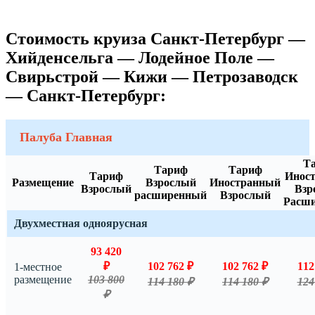
Стоимость круиза Санкт-Петербург —
Хийденсельга — Лодейное Поле —
Свирьстрой — Кижи — Петрозаводск
— Санкт-Петербург:
Палуба Главная
Т
Тариф
Тариф
Тариф
Инос
Размещение
Взрослый
Иностранный
Взрослый
Взр
расширенный
Взрослый
Расш
Двухместная одноярусная
93 420
₽
102 762 ₽
102 762 ₽
112
1-местное
размещение
103 800
114 180 ₽
114 180 ₽
124
₽