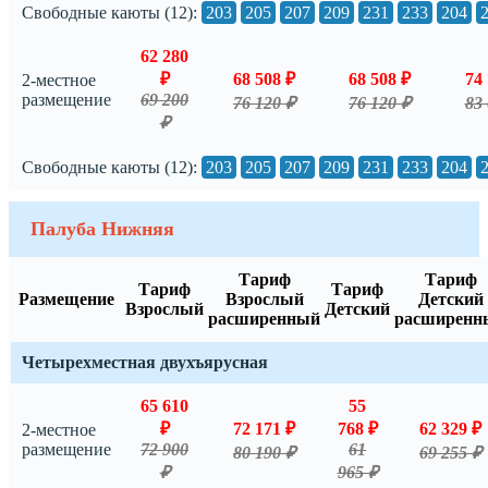
Свободные каюты (12):
203
205
207
209
231
233
204
62 280
₽
68 508 ₽
68 508 ₽
74 
2-местное
размещение
69 200
76 120 ₽
76 120 ₽
83 
₽
Свободные каюты (12):
203
205
207
209
231
233
204
Палуба Нижняя
Тариф
Тариф
Тариф
Тариф
Размещение
Взрослый
Детский
Взрослый
Детский
расширенный
расширенн
Четырехместная двухъярусная
65 610
55
₽
72 171 ₽
768 ₽
62 329 ₽
2-местное
размещение
72 900
61
80 190 ₽
69 255 ₽
₽
965 ₽