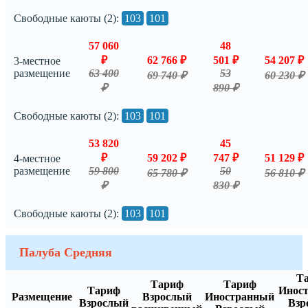
Свободные каюты (2):
103
101
57 060
48
₽
62 766 ₽
501 ₽
54 207 ₽
3-местное
размещение
63 400
53
69 740 ₽
60 230 ₽
₽
890 ₽
Свободные каюты (2):
103
101
53 820
45
₽
59 202 ₽
747 ₽
51 129 ₽
4-местное
размещение
59 800
50
65 780 ₽
56 810 ₽
₽
830 ₽
Свободные каюты (2):
103
101
Палуба Средняя
Т
Тариф
Тариф
Тариф
Инос
Размещение
Взрослый
Иностранный
Взрослый
Взр