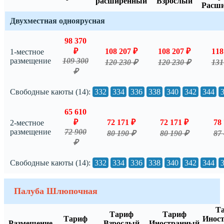
расширенный
Взрослый
Расш
Двухместная одноярусная
98 370
₽
108 207 ₽
108 207 ₽
118
1-местное
размещение
109 300
120 230 ₽
120 230 ₽
131
₽
Свободные каюты (14):
332
334
336
338
340
342
344
65 610
₽
72 171 ₽
72 171 ₽
78 
2-местное
размещение
72 900
80 190 ₽
80 190 ₽
87 
₽
Свободные каюты (14):
332
334
336
338
340
342
344
Палуба Шлюпочная
Т
Тариф
Тариф
Тариф
Инос
Размещение
Взрослый
Иностранный