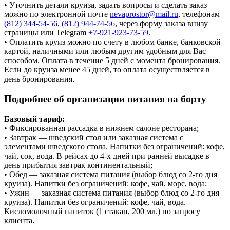
• Уточнить детали круиза, задать вопросы и сделать заказ
можно по электронной почте
nevaprostor@mail.ru
, телефонам
(812) 344-54-56
,
(812) 944-74-56
, через форму заказа внизу
страницы или Telegram
+7-921-923-73-59
.
• Оплатить круиз можно по счету в любом банке, банковской
картой, наличными или любым другим удобным для Вас
способом. Оплата в течение 5 дней с момента бронирования.
Если до круиза менее 45 дней, то оплата осуществляется в
день бронирования.
Подробнее об организации питания на борту
Базовый тариф:
• Фиксированная рассадка в нижнем салоне ресторана;
• Завтрак — шведский стол или заказная система с
элементами шведского стола. Напитки без ограничений: кофе,
чай, сок, вода. В рейсах до 4-х дней при ранней высадке в
день прибытия завтрак континентальный;
• Обед — заказная система питания (выбор блюд со 2-го дня
круиза). Напитки без ограничений: кофе, чай, морс, вода;
• Ужин — заказная система питания (выбор блюд со 2-го дня
круиза). Напитки без ограничений: кофе, чай, вода.
Кисломолочный напиток (1 стакан, 200 мл.) по запросу
клиента.