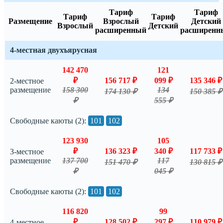
Тариф
Тариф
Тариф
Тариф
Размещение
Взрослый
Детский
Взрослый
Детский
расширенный
расширенн
4-местная двухъярусная
142 470
121
₽
156 717 ₽
099 ₽
135 346 ₽
2-местное
размещение
158 300
134
174 130 ₽
150 385 ₽
₽
555 ₽
Свободные каюты (2):
101
102
123 930
105
₽
136 323 ₽
340 ₽
117 733 ₽
3-местное
размещение
137 700
117
151 470 ₽
130 815 ₽
₽
045 ₽
Свободные каюты (2):
101
102
116 820
99
₽
128 502 ₽
297 ₽
110 979 ₽
4-местное