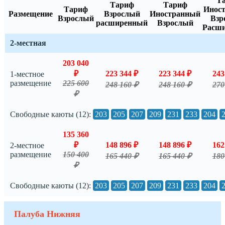
Т
Тариф
Тариф
Тариф
Инос
Размещение
Взрослый
Иностранный
Взрослый
Взр
расширенный
Взрослый
Расш
2-местная
203 040
₽
223 344 ₽
223 344 ₽
243
1-местное
размещение
225 600
248 160 ₽
248 160 ₽
270
₽
Свободные каюты (12):
203
205
207
209
231
233
204
135 360
₽
148 896 ₽
148 896 ₽
162
2-местное
размещение
150 400
165 440 ₽
165 440 ₽
180
₽
Свободные каюты (12):
203
205
207
209
231
233
204
Палуба Нижняя