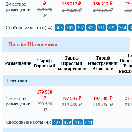
₽
156 717 ₽
156 717 ₽
170
2-местное
размещение
158 300
174 130 ₽
174 130 ₽
189
₽
Свободные каюты (14):
303
305
307
309
311
332
334
3
Палуба Шлюпочная
Т
Тариф
Тариф
Тариф
Инос
Размещение
Взрослый
Иностранный
Взрослый
Взр
расширенный
Взрослый
Расш
1-местная
179 550
₽
197 505 ₽
197 505 ₽
215
1-местное
размещение
199 500
219 450 ₽
219 450 ₽
239
₽
Свободные каюты (4):
437
439
446
444