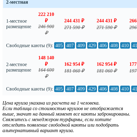
2-местная
222 210
₽
244 431 ₽
244 431 ₽
266
1-местное
размещение
246 900
271 590 ₽
271 590 ₽
296
₽
Свободные каюты (9):
405
407
409
429
406
408
410
4
148 140
₽
162 954 ₽
162 954 ₽
177
2-местное
размещение
164 600
181 060 ₽
181 060 ₽
197
₽
Свободные каюты (9):
405
407
409
429
406
408
410
4
Цена круиза указана из расчета на 1 человека.
Если таблица со стоимостью круизов не отображается
выше, значит на данный момент все каюты забронированы.
Свяжитесь с менеджером турфирмы, если хотите
отследить появление свободной каюты или подобрать
альтернативный вариант круиза.