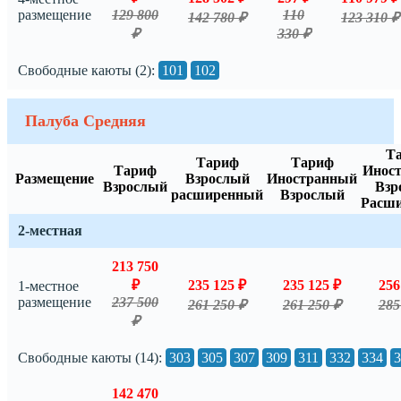
размещение
129 800
110
142 780 ₽
123 310 ₽
₽
330 ₽
Свободные каюты (2):
101
102
Палуба Средняя
Т
Тариф
Тариф
Тариф
Инос
Размещение
Взрослый
Иностранный
Взрослый
Взр
расширенный
Взрослый
Расш
2-местная
213 750
₽
235 125 ₽
235 125 ₽
256
1-местное
размещение
237 500
261 250 ₽
261 250 ₽
285
₽
Свободные каюты (14):
303
305
307
309
311
332
334
3
142 470