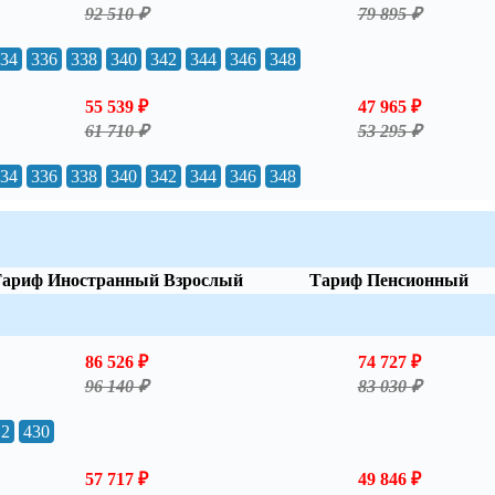
92 510 ₽
79 895 ₽
34
336
338
340
342
344
346
348
55 539 ₽
47 965 ₽
61 710 ₽
53 295 ₽
34
336
338
340
342
344
346
348
ариф Иностранный Взрослый
Тариф Пенсионный
86 526 ₽
74 727 ₽
96 140 ₽
83 030 ₽
12
430
57 717 ₽
49 846 ₽