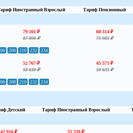
ариф Иностранный Взрослый
Тариф Пенсионный
79 101 ₽
68 314 ₽
87 890 ₽
75 905 ₽
206
208
210
232
234
52 767 ₽
45 571 ₽
58 630 ₽
50 635 ₽
206
208
210
232
234
иф Детский
Тариф Иностранный Взрослый
42 916 ₽
55 539 ₽