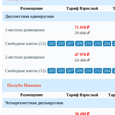
Размещение
Тариф Взрослый
Т
Двухместная одноярусная
71 910 ₽
1-местное размещение
79 900 ₽
Свободные каюты (12):
203
205
207
209
231
233
204
47 970 ₽
2-местное размещение
53 300 ₽
Свободные каюты (12):
203
205
207
209
231
233
204
Палуба Нижняя
Размещение
Тариф Взрослый
Тар
Четырехместная двухъярусная
50 490 ₽