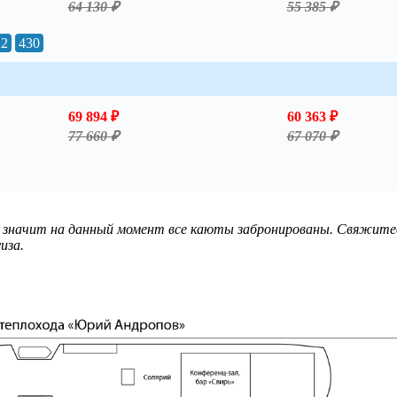
64 130 ₽
55 385 ₽
12
430
69 894 ₽
60 363 ₽
77 660 ₽
67 070 ₽
 значит на данный момент все каюты забронированы. Свяжите
иза.