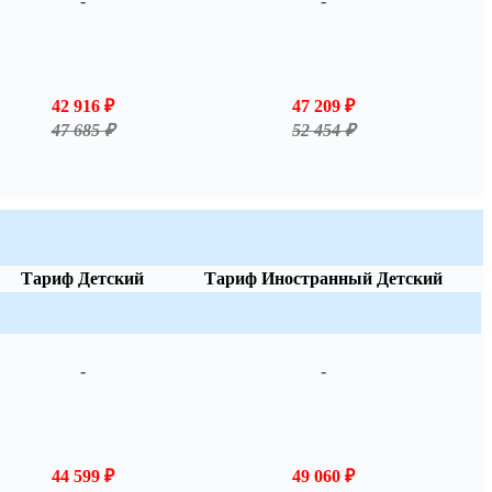
-
-
42 916 ₽
47 209 ₽
47 685 ₽
52 454 ₽
Тариф Детский
Тариф Иностранный Детский
-
-
44 599 ₽
49 060 ₽