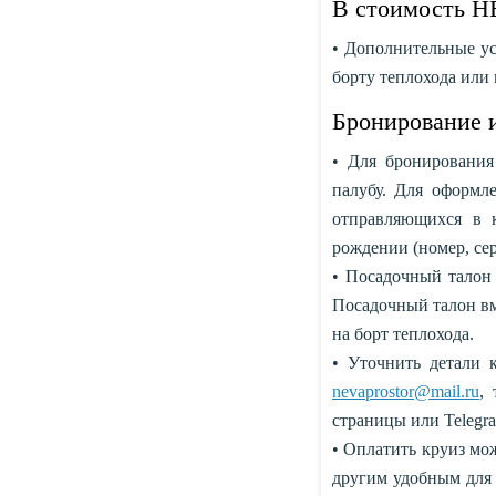
В стоимость Н
• Дополнительные усл
борту теплохода или 
Бронирование и
• Для бронирования
палубу. Для оформле
отправляющихся в 
рождении (номер, сер
• Посадочный талон 
Посадочный талон вм
на борт теплохода.
• Уточнить детали 
nevaprostor@mail.ru
,
страницы или Teleg
• Оплатить круиз мо
другим удобным для 