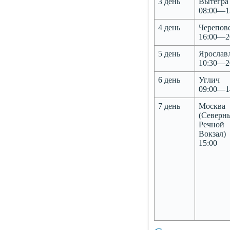
3 день
Вытегра
08:00—1
4 день
Черепов
16:00—2
5 день
Ярослав
10:30—2
6 день
Углич
09:00—1
7 день
Москва
(Северн
Речной
Вокзал)
15:00