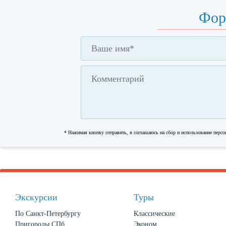
Фор
* Нажимая кнопку отправить, я соглашаюсь на сбор и использование перс
Экскурсии
Туры
По Санкт-Петербургу
Классические
Пригороды СПб
Эконом