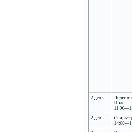
2 день
Лодейно
Поле
11:00—1
2 день
Свирьст
14:00—1