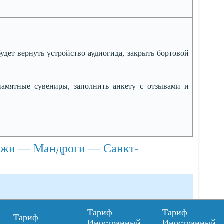
дет вернуть устройство аудиогида, закрыть бортовой
амятные сувениры, заполнить анкету с отзывами и
ижи — Мандроги — Санкт-
Тариф
Тариф
Тариф
Иностранный
Иностранный