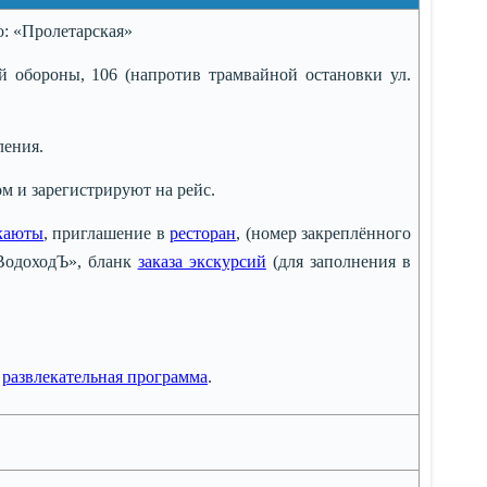
: «Пролетарская»
ой обороны, 106 (напротив трамвайной остановки ул.
ления.
ом и зарегистрируют на рейс.
каюты
, приглашение в
ресторан
, (номер закреплённого
одоходЪ», бланк
заказа экскурсий
(для заполнения в
ь
развлекательная программа
.