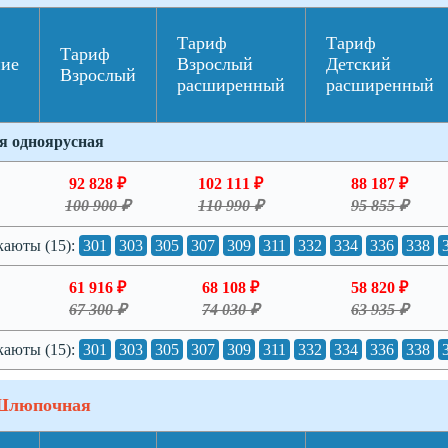
Тариф
Тариф
Тариф
ние
Взрослый
Детский
Взрослый
расширенный
расширенный
я одноярусная
92 828 ₽
102 111 ₽
88 187 ₽
100 900 ₽
110 990 ₽
95 855 ₽
каюты (15):
301
303
305
307
309
311
332
334
336
338
61 916 ₽
68 108 ₽
58 820 ₽
67 300 ₽
74 030 ₽
63 935 ₽
каюты (15):
301
303
305
307
309
311
332
334
336
338
Шлюпочная