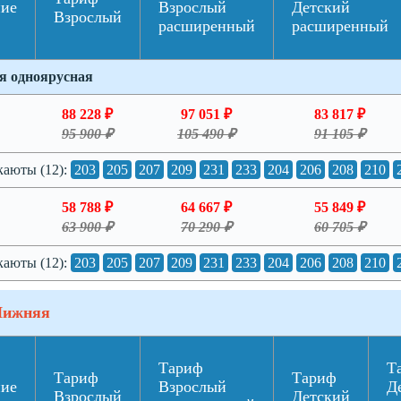
ние
Взрослый
Детский
Взрослый
расширенный
расширенный
я одноярусная
88 228 ₽
97 051 ₽
83 817 ₽
95 900 ₽
105 490 ₽
91 105 ₽
каюты (12):
203
205
207
209
231
233
204
206
208
210
58 788 ₽
64 667 ₽
55 849 ₽
63 900 ₽
70 290 ₽
60 705 ₽
каюты (12):
203
205
207
209
231
233
204
206
208
210
Нижняя
Тариф
Т
Тариф
Тариф
ние
Взрослый
Д
Взрослый
Детский