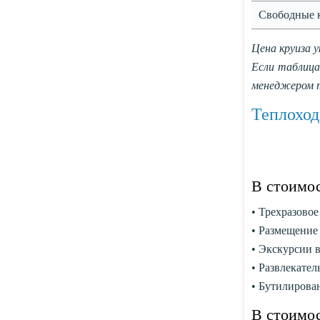
Свободные 
Цена круиза у
Если таблица
менеджером т
Теплохо
В стоимо
• Трехразовое
• Размещение 
• Экскурсии в
• Развлекател
• Бутилирован
В стоимо