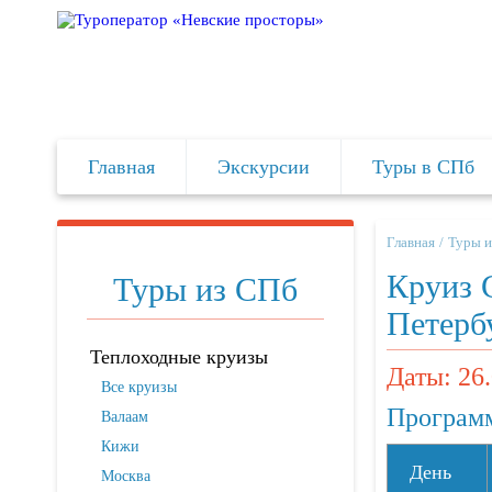
Главная
Экскурсии
Туры в СПб
Главная
Туры и
Круиз 
Туры из СПб
Петерб
Теплоходные круизы
Даты: 26
Все круизы
Программ
Валаам
Кижи
День
Москва