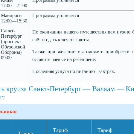
Кижи
Программа уточняется
17:00—21:00
Мандроги
Программа уточняется
12:00—15:30
Санкт-
По окончании нашего путешествия вам нужно бу
Петербург
счёт и сдать ключ от каюты.
(проспект
Обуховской
Также при желании вы сможете приобрести п
Обороны)
09:00
оставить чаевые на ресепшене.
Последняя услуга по питанию - завтрак.
ть круиза Санкт-Петербург — Валаам — К
г:
лавная
Тариф
Тариф
Тариф