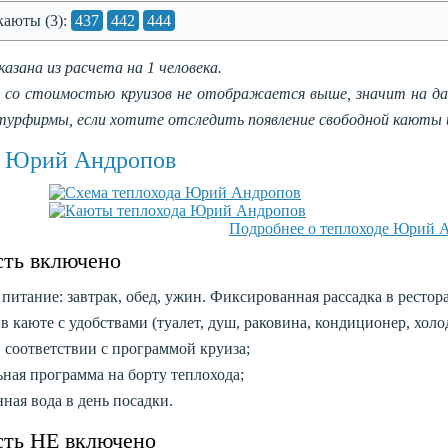
каюты (3):
437
442
444
казана из расчета на 1 человека.
 со стоимостью круизов не отображается выше, значит на д
урфирмы, если хотите отследить появление свободной каюты 
д Юрий Андропов
Подробнее о теплоходе Юрий 
сть включено
 питание: завтрак, обед, ужин. Фиксированная рассадка в рестора
в каюте с удобствами (туалет, душ, раковина, кондиционер, холод
 соответствии с программой круиза;
ьная программа на борту теплохода;
ная вода в день посадки.
сть НЕ включено