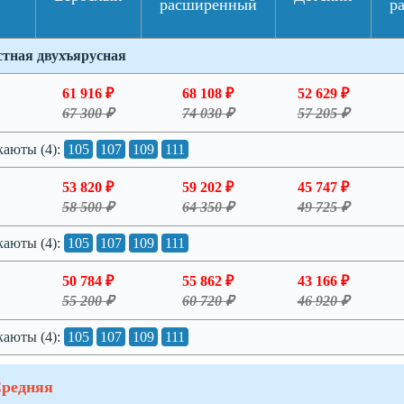
расширенный
р
тная двухъярусная
61 916 ₽
68 108 ₽
52 629 ₽
67 300 ₽
74 030 ₽
57 205 ₽
каюты (4):
105
107
109
111
53 820 ₽
59 202 ₽
45 747 ₽
58 500 ₽
64 350 ₽
49 725 ₽
каюты (4):
105
107
109
111
50 784 ₽
55 862 ₽
43 166 ₽
55 200 ₽
60 720 ₽
46 920 ₽
каюты (4):
105
107
109
111
Средняя