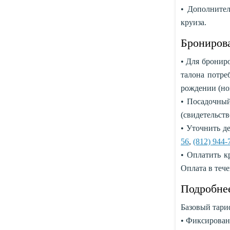
• Дополнител
круиза.
Бронирова
• Для бронир
талона потре
рождении (ном
• Посадочный
(свидетельств
• Уточнить д
56
,
(812) 944-
• Оплатить к
Оплата в тече
Подробнее
Базовый тари
• Фиксирован