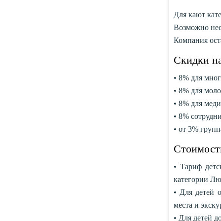
Для кают кат
Возможно неск
Компания ост
Скидки на
• 8% для мно
• 8% для мол
• 8% для мед
• 8% сотрудн
• от 3% груп
Стоимость
• Тариф детс
категории Лю
• Для детей 
места и экск
• Для детей д