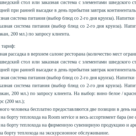
шведский стол или заказная система с элементами шведского сто
 дней при ранней высадке в день прибытия завтрак континентал
зная система питания (выбор блюд со 2-го дня круиза). Напитки б
азная система питания (выбор блюд со 2-го дня круиза). Напи
акан, 200 мл.) по запросу клиента.
 тариф:
ая рассадка в верхнем салоне ресторана (количество мест огран
шведский стол или заказная система с элементами шведского сто
 дней при ранней высадке в день прибытия завтрак континентал
зная система питания (выбор блюд со 2-го дня круиза). Напитки б
азная система питания (выбор блюд со 2-го дня круиза). Напи
акан, 200 мл.) по запросу клиента. На выбор: вино белое / красное
 (200 мл.);
дного человека бесплатно предоставляются две позиции в день на
на борту теплохода на Room service и весь ассортимент бара (не
 на борту теплохода на фирменную сувенирную продукцию и аре
на борту теплохода на экскурсионное обслуживание.