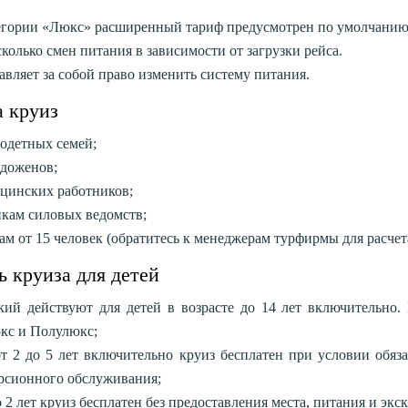
егории «Люкс» расширенный тариф предусмотрен по умолчанию
олько смен питания в зависимости от загрузки рейса.
авляет за собой право изменить систему питания.
 круиз
годетных семей;
одоженов;
ицинских работников;
икам силовых ведомств;
пам от 15 человек (обратитесь к менеджерам турфирмы для расч
 круиза для детей
кий действуют для детей в возрасте до 14 лет включительно
кс и Полулюкс;
от 2 до 5 лет включительно круиз бесплатен при условии обяз
урсионного обслуживания;
о 2 лет круиз бесплатен без предоставления места, питания и эк