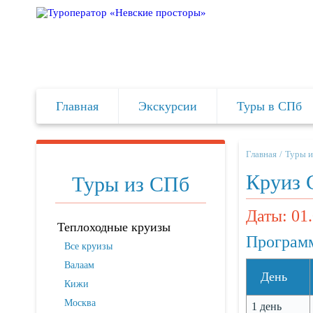
Главная
Экскурсии
Туры в СПб
Главная
Туры и
Круиз 
Туры из СПб
Даты: 01.
Теплоходные круизы
Программ
Все круизы
Валаам
День
Кижи
Москва
1 день