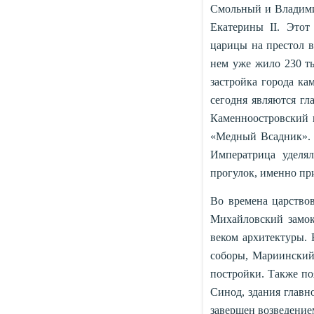
Смольный и Владими
Екатерины II. Этот
царицы на престол в
нем уже жило 230 ты
застройка города ка
сегодня являются гл
Каменноостровский 
«Медный Всадник». 
Императрица уделя
прогулок, именно пр
Во времена царствов
Михайловский замок,
веком архитектуры.
соборы, Мариинский
постройки. Также по
Синод, здания главн
завершен возведение