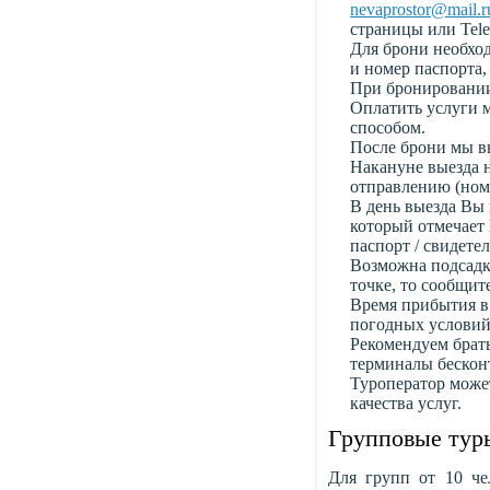
nevaprostor@mail.r
страницы или Tel
Для брони необхо
и номер паспорта,
При бронировании 
Оплатить услуги 
способом.
После брони мы в
Накануне выезда 
отправлению (номе
В день выезда Вы 
который отмечает 
паспорт / свидете
Возможна подсадка
точке, то сообщит
Время прибытия в
погодных условий 
Рекомендуем брать
терминалы бескон
Туроператор може
качества услуг.
Групповые тур
Для групп от 10 че