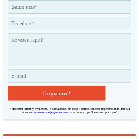
Произвести оплату можно по счету, картой,
наличными или любым другим удобным для Вас
способом.
Отправить*
* Нажимая кнопку отправить, я соглашаюсь на сбор и использование персональных данных
Невские просторы на карте Санкт‑Петербурга — Яндекс.Карты
согласно
политике конфиденциальности
туроператора "Невские просторы".