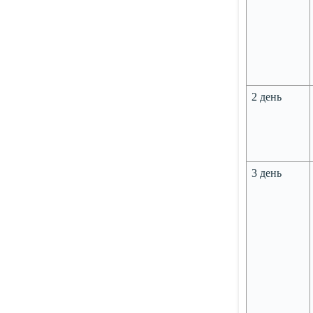
2 день
3 день