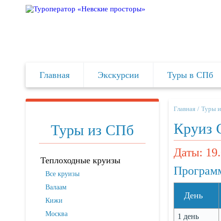
Главная
Экскурсии
Туры в СПб
Главная
Туры и
Круиз 
Туры из СПб
Даты: 19.
Теплоходные круизы
Программ
Все круизы
Валаам
День
Кижи
Москва
1 день