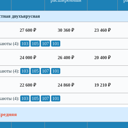
расширенный
р
тная двухъярусная
27 600 ₽
30 360 ₽
23 460 ₽
каюты (4):
103
105
107
101
24 000 ₽
26 400 ₽
20 400 ₽
каюты (4):
103
105
107
101
22 600 ₽
24 860 ₽
19 210 ₽
каюты (4):
103
105
107
101
Средняя