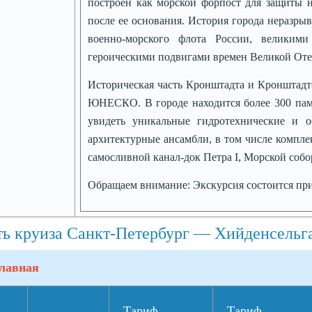
построен как морской форпост для защиты 
после ее основания. История города неразры
военно-морского флота России, великим
героическими подвигами времен Великой Оте
Историческая часть Кронштадта и Кронштадтс
ЮНЕСКО. В городе находится более 300 памя
увидеть уникальные гидротехнические и о
архитектурные ансамбли, в том числе компле
самосливной канал-док Петра I, Морской собор
Обращаем внимание:
Экскурсия состоится при
ь круиза Санкт-Петербург — Хийденсельг
лавная
Тариф
Тариф