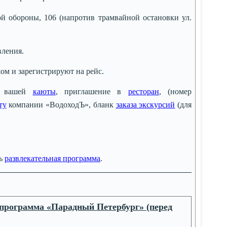
ой обороны, 106 (напротив трамвайной остановки ул.
вления.
жом и зарегистрируют на рейс.
т вашей
каюты
, приглашение в
ресторан
, (номер
ту
компании «ВодоходЪ», бланк
заказа экскурсий
(для
ть
развлекательная программа
.
программа «Парадный Петербург» (перед