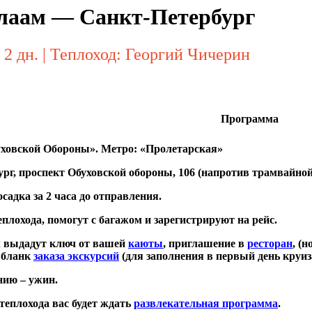
лаам — Санкт-Петербург
 2 дн. | Теплоход: Георгий Чичерин
Программа
уховской Обороны». Метро: «Пролетарская»
бург, проспект Обуховской обороны, 106 (напротив трамвайно
садка за 2 часа до отправления.
еплохода, помогут с багажом и зарегистрируют на рейс.
м выдадут ключ от вашей
каюты
, приглашение в
ресторан
, (
 бланк
заказа экскурсий
(для заполнения в первый день круиз
нию – ужин.
теплохода вас будет ждать
развлекательная программа
.