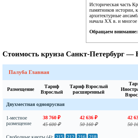
Историческая часть К
памятников истории, 
архитектурные ансамбл
начала XX в. и многое
Обращаем внимание
Стоимость круиза Санкт-Петербург — 
Палуба Главная
Тар
Тариф
Тариф Взрослый
Размещение
Иностр
Взрослый
расширенный
Взро
Двухместная одноярусная
38 760 ₽
42 636 ₽
42 6
1-местное
размещение
45 600 ₽
50 160 ₽
50 1
Свободные каюты (4):
215
212
216
218