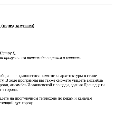
(перед круизом)
Петру I).
на прогулочном теплоходе по рекам и каналам.
 собора — выдающегося памятника архитектуры в стиле
ту. В ходе программы вы также сможете увидеть ансамбль
Крови, ансамбль Исаакиевской площади, здания Двенадцати
ти города.
едете на прогулочном теплоходе по рекам и каналам
стоящий дух города.