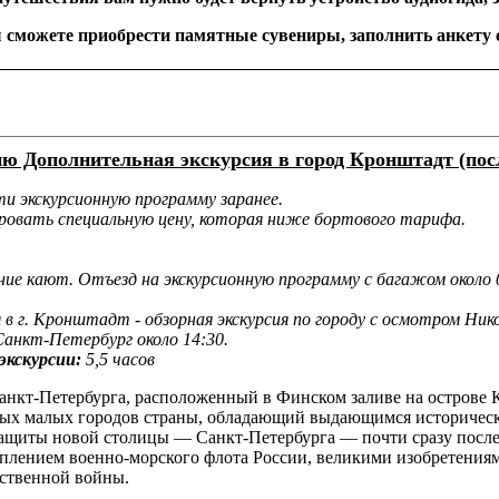
сможете приобрести памятные сувениры, заполнить анкету с
ю Дополнительная экскурсия в город Кронштадт (после
и экскурсионную программу заранее.
ровать специальную цену, которая ниже бортового тарифа.
ие кают. Отъезд на экскурсионную программу с багажом около 0
я в г. Кронштадт - обзорная экскурсия по городу с осмотром Ник
 Санкт-Петербург около 14:30.
кскурсии:
5,5 часов
нкт-Петербурга, расположенный в Финском заливе на острове Ко
ных малых городов страны, обладающий выдающимся историческ
защиты новой столицы — Санкт-Петербурга — почти сразу после 
реплением военно-морского флота России, великими изобретени
ственной войны.