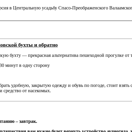
рсия в Центральную усадьбу Спасо-Преображенского Валаамско
овской бухты и обратно
кую бухту — прекрасная альтернатива пешеходной прогулке от 
30 минут в одну сторону
рать удобную, закрытую одежду и обувь по погоде, стоит взять 
 средство от насекомых.
итанию – завтрак.
утешествия вам нужно будет вернуть устройство аудиогида, 