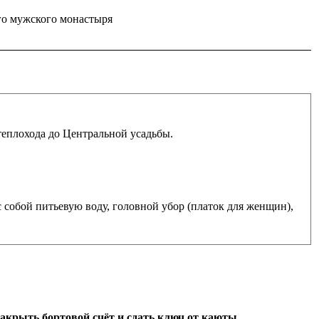
го мужского монастыря
теплохода до Центральной усадьбы.
с собой питьевую воду, головной убор (платок для женщин),
закрыть бортовой счёт и сдать ключ от каюты.