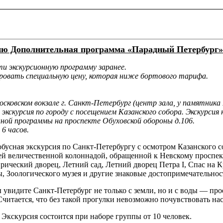
ию Дополнительная программа «Парадный Петербург» 
и экскурсионную программу заранее.
ровать специальную цену, которая ниже бортового тарифа.
Московском вокзале г. Санкт-Петербург (центр зала, у памятника 
 экскурсия по городу с посещением Казанского собора. Экскурсия 
нной программы на проспекте Обуховской обороны д.106.
:
6 часов.
обусная экскурсия по Санкт-Петербургу с осмотром Казанского
ей величественной колоннадой, обращенной к Невскому проспек
рический дворец, Летний сад, Летний дворец Петра I, Спас на 
, Зоологического музея и другие знаковые достопримечательнос
 увидите Санкт-Петербург не только с земли, но и с воды — про
читается, что без такой прогулки невозможно почувствовать на
:
Экскурсия состоится при наборе группы от 10 человек.