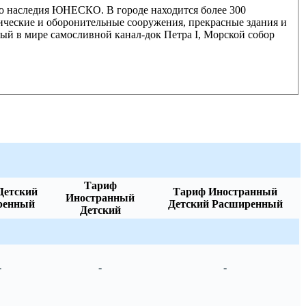
го наследия ЮНЕСКО. В городе находится более 300
ические и оборонительные сооружения, прекрасные здания и
вый в мире самосливной канал-док Петра I, Морской собор
Тариф
Детский
Тариф Иностранный
Иностранный
ренный
Детский Расширенный
Детский
-
-
-