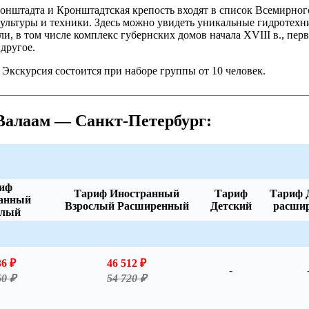
ронштадта и Кронштадтская крепость входят в список Всемирно
культуры и техники. Здесь можно увидеть уникальные гидротехн
и, в том числе комплекс губернских домов начала XVIII в., пер
 другое.
:
Экскурсия состоится при наборе группы от 10 человек.
Валаам — Санкт-Петербург:
иф
Тариф Иностранный
Тариф
Тариф 
анный
Взрослый Расширенный
Детский
расши
слый
36 ₽
46 512 ₽
-
60 ₽
54 720 ₽