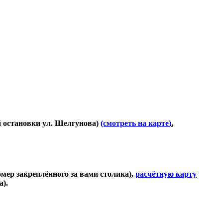
й остановки ул. Шелгунова)
(смотреть на карте
)
.
номер закреплённого за вами столика),
расчётную карту
а).