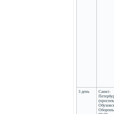
3 день
Санкт-
Петербу
(проспек
Обуховс
Обороны