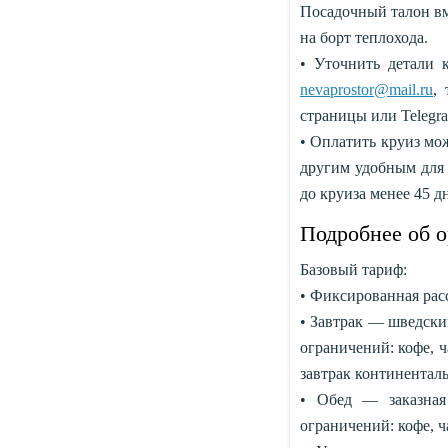
Посадочный талон вм
на борт теплохода.
• Уточнить детали 
nevaprostor@mail.ru
,
страницы или Teleg
• Оплатить круиз мо
другим удобным для 
до круиза менее 45 д
Подробнее об о
Базовый тариф:
• Фиксированная рас
• Завтрак — шведский
ограничений: кофе, ч
завтрак континентал
• Обед — заказная
ограничений: кофе, ча