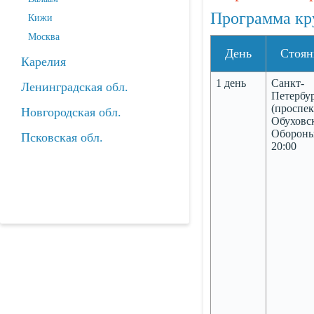
Программа кр
Кижи
Москва
День
Стоян
Карелия
1 день
Санкт-
Ленинградская обл.
Петербу
(проспек
Новгородская обл.
Обуховс
Обороны
Псковская обл.
20:00