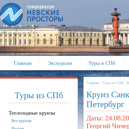
Главная
Экскурсии
Туры в СПб
Главная
Туры из СПб
Круиз Санк
Туры из СПб
Петербург
Теплоходные круизы
Даты: 24.08.20
Все круизы
Георгий Чиче
Валаам