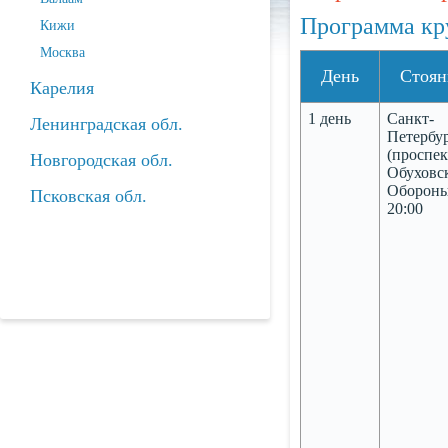
Программа кр
Кижи
Москва
День
Стоян
Карелия
1 день
Санкт-
Ленинградская обл.
Петербу
(проспек
Новгородская обл.
Обуховс
Обороны
Псковская обл.
20:00