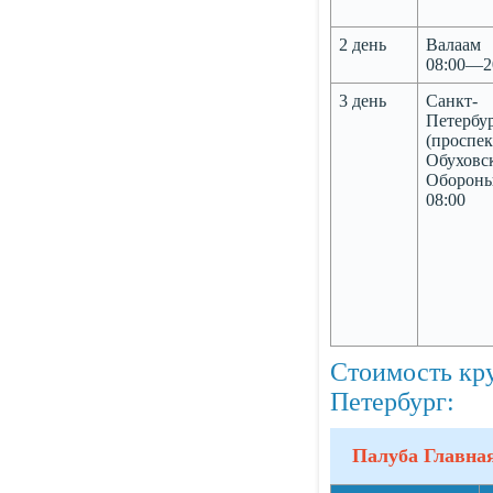
2 день
Валаам
08:00—2
3 день
Санкт-
Петербу
(проспек
Обуховс
Обороны
08:00
Стоимость кр
Петербург:
Палуба Главна