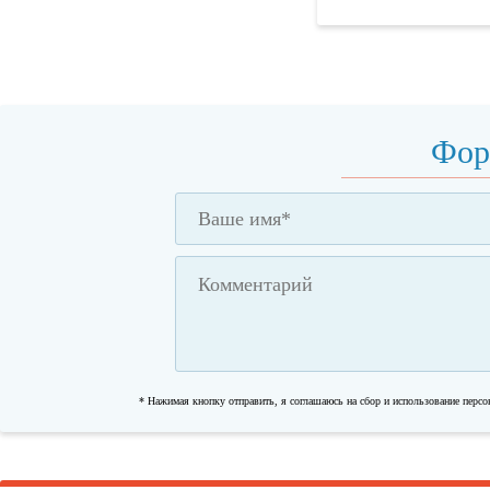
Фор
* Нажимая кнопку отправить, я соглашаюсь на сбор и использование перс