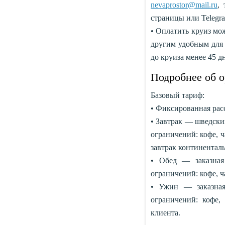
nevaprostor@mail.ru
,
страницы или Teleg
• Оплатить круиз мо
другим удобным для 
до круиза менее 45 д
Подробнее об о
Базовый тариф:
• Фиксированная рас
• Завтрак — шведский
ограничений: кофе, ч
завтрак континентал
• Обед — заказная
ограничений: кофе, ча
• Ужин — заказная
ограничений: кофе,
клиента.