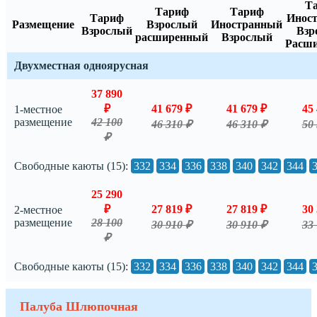
Т
Тариф
Тариф
Тариф
Инос
Размещение
Взрослый
Иностранный
Взрослый
Взр
расширенный
Взрослый
Расш
Двухместная одноярусная
37 890
₽
41 679 ₽
41 679 ₽
45 
1-местное
размещение
42 100
46 310 ₽
46 310 ₽
50 
₽
Свободные каюты (15):
332
334
336
338
340
342
344
25 290
₽
27 819 ₽
27 819 ₽
30 
2-местное
размещение
28 100
30 910 ₽
30 910 ₽
33 
₽
Свободные каюты (15):
332
334
336
338
340
342
344
Палуба Шлюпочная