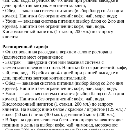
чай, сок, вода. В рейсах до 4-х дней при ранней высадке в
день прибытия завтрак континентальный;
• Обед — заказная система питания (выбор блюд со 2-го дня
круиза). Напитки без ограничений: кофе, чай, морс, вода;
• Ужин — заказная система питания (выбор блюд со 2-го дня
круиза). Напитки без ограничений: кофе, чай, вода.
Кисломолочный напиток (1 стакан, 200 мл.) по запросу
клиента.
Расширенный тариф:
• Фиксированная рассадка в верхнем салоне ресторана
(количество мест ограничено);
• Завтрак — шведский стол или заказная система с
элементами шведского стола. Напитки без ограничений: кофе,
чай, сок, вода. В рейсах до 4-х дней при ранней высадке в
день прибытия завтрак континентальный;
• Обед — заказная система питания (выбор блюд со 2-го дня
круиза). Напитки без ограничений: кофе, чай, морс, вода;
• Ужин — заказная система питания (выбор блюд со 2-го дня
круиза). Напитки без ограничений: кофе, чай, вода.
Кисломолочный напиток (1 стакан, 200 мл.) по запросу
клиента. На выбор: вино белое / красное / игристое (125 мл.) /
водка (50 мл.) / пиво (300 мл.), домашний морс (200 мл.);
• В баре на одного человека бесплатно предоставляются две
позиции в день на выбор: кофе, чай, лимонад, мороженое;