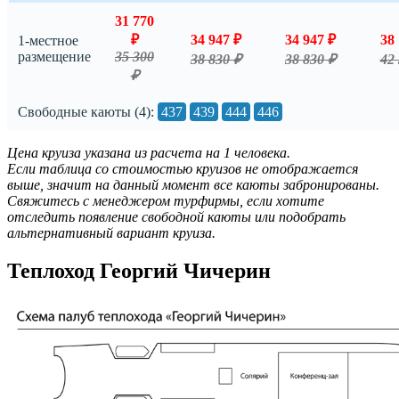
31 770
₽
34 947 ₽
34 947 ₽
38 
1-местное
размещение
35 300
38 830 ₽
38 830 ₽
42 
₽
Свободные каюты (4):
437
439
444
446
Цена круиза указана из расчета на 1 человека.
Если таблица со стоимостью круизов не отображается
выше, значит на данный момент все каюты забронированы.
Свяжитесь с менеджером турфирмы, если хотите
отследить появление свободной каюты или подобрать
альтернативный вариант круиза.
Теплоход Георгий Чичерин