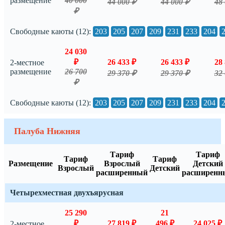
размещение
40 000
44 000 ₽
44 000 ₽
48 
₽
Свободные каюты (12):
203
205
207
209
231
233
204
24 030
₽
26 433 ₽
26 433 ₽
28 
2-местное
размещение
26 700
29 370 ₽
29 370 ₽
32 
₽
Свободные каюты (12):
203
205
207
209
231
233
204
Палуба Нижняя
Тариф
Тариф
Тариф
Тариф
Размещение
Взрослый
Детский
Взрослый
Детский
расширенный
расширенн
Четырехместная двухъярусная
25 290
21
₽
27 819 ₽
496 ₽
24 025 ₽
2-местное