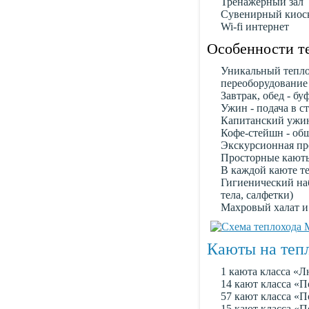
Тренажерный зал
Сувенирный киос
Wi-fi интернет
Особенности те
Уникальный тепло
переоборудование
Завтрак, обед - бу
Ужин - подача в с
Капитанский ужин
Кофе-стейшн - об
Экскурсионная пр
Просторные каюты
В каждой каюте те
Гигиенический наб
тела, салфетки)
Махровый халат и
Каюты на теп
1 каюта класса «
14 кают класса «
57 кают класса «П
15 кают класса «П