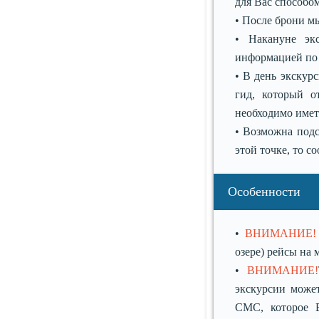
для Вас способом
• После брони м
• Накануне эк
информацией по 
• В день экскурс
гид, который о
необходимо иметь
• Возможна подса
этой точке, то с
Особенности
•
ВНИМАНИЕ!
озере) рейсы на 
•
ВНИМАНИЕ!
экскурсии может
СМС, которое В