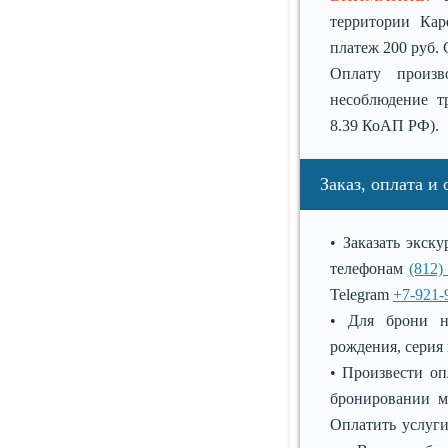
территории Кар
платеж 200 руб.
Оплату произв
несоблюдение тр
8.39 КоАП РФ).
Заказ, оплата и
• Заказать экс
телефонам
(812)
Telegram
+7-921-
• Для брони н
рождения, серия
• Произвести оп
бронировании ме
Оплатить услуг